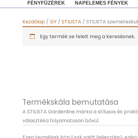
FÉNYFÜZÉREK
NAPELEMES FÉNYEK
Kezdőlap
/
GY
/
STILISTA
/ STILISTA szemeteskuk
Egy termék se felelt meg a keresésnek.
Termékskála bemutatása
A STILISTA Gardenline márka a stílusos és prakti
választéka folyamatosan bővül.
Ezen termékek közül sok saját fejlesztésű, ezé