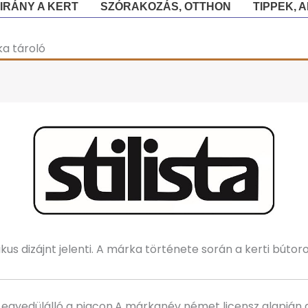
IRÁNY A KERT
SZÓRAKOZÁS, OTTHON
TIPPEK, 
a tároló
kus dizájnt jelenti. A márka története során a kerti bútoro
rt egyedülálló a piacon.A márkanév német licensz alapján