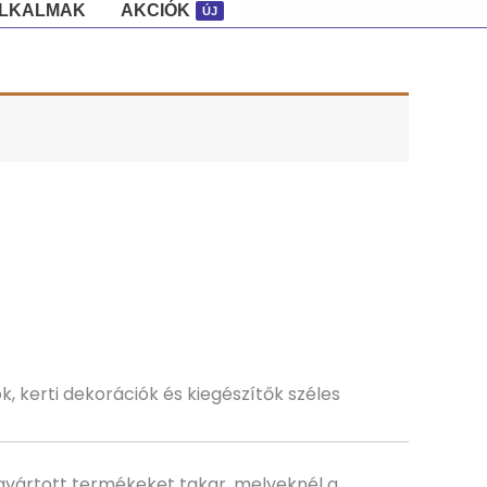
ALKALMAK
AKCIÓK
ÚJ
k, kerti dekorációk és kiegészítők széles
 gyártott termékeket takar, melyeknél a