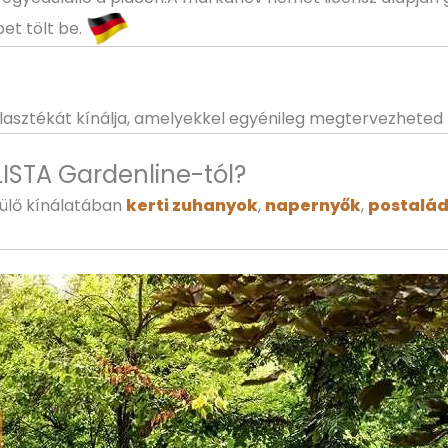
et tölt be.
lasztékát kínálja, amelyekkel egyénileg megtervezheted 
LISTA Gardenline-tól?
ülő kínálatában
kerti zuhanyok
,
napernyők
,
postalá