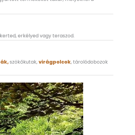
kerted, erkélyed vagy teraszod.
dák,
szökőkutak,
virágpolcok
, tárolódobozok