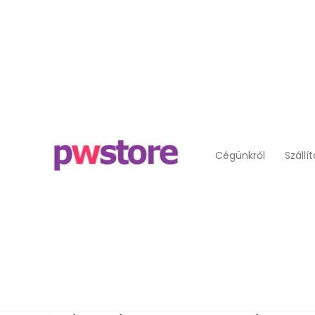
Cégünkről
Szállí