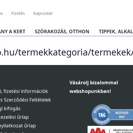
ás
Fizetés
Kapcsolat
ÁNY A KERT
SZÓRAKOZÁS, OTTHON
TIPPEK, ALKA
k/akcio/
p.hu/termekkategoria/termekek/
Vásárolj bizalommal
si, fizetési információk
webshopunkban!
s Szerződési Feltételek
i kifogás
ezelési űrlap
 nyilatkozat űrlap