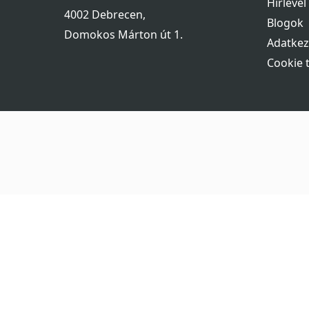
Hírlevél
4002 Debrecen,
Blogok
Domokos Márton út 1.
Adatkez
Cookie 