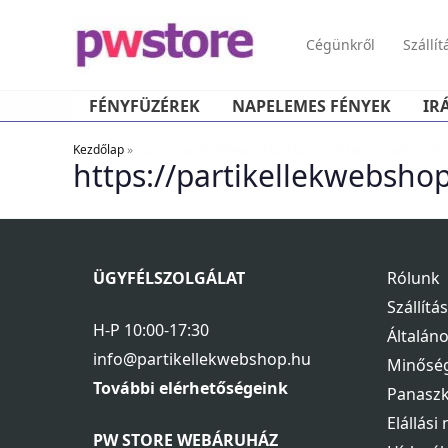
Cégünkről
Szállít
FÉNYFÜZÉREK
NAPELEMES FÉNYEK
IR
Kezdőlap
https://partikellekwebshop.hu/termekkategoria/termeke
https://partikellekwebsho
ÜGYFÉLSZOLGÁLAT
Rólunk
Szállítá
H-P 10:00-17:30
Általáno
info@partikellekwebshop.hu
Minőség
További elérhetőségeink
Panaszk
Elállási
PW STORE WEBÁRUHÁZ