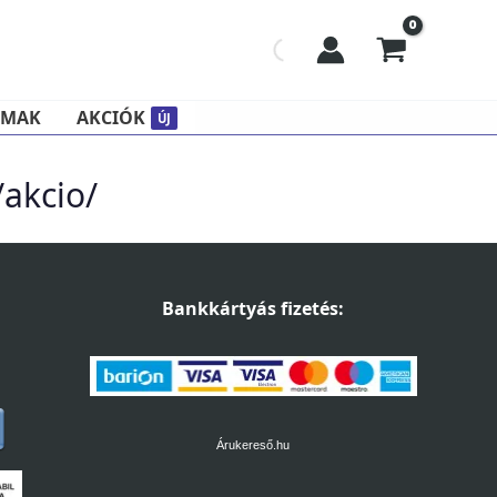
LMAK
AKCIÓK
ÚJ
akcio/
Bankkártyás fizetés:
Árukereső.hu