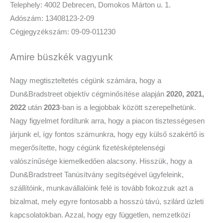
Telephely: 4002 Debrecen, Domokos Márton u. 1.
Adószám: 13408123-2-09
Cégjegyzékszám: 09-09-011230
Amire büszkék vagyunk
Nagy megtiszteltetés cégünk számára, hogy a
Dun&Bradstreet objektív cégminősítése alapján
2020, 2021,
2022
után
2023
-ban is a legjobbak között szerepelhetünk.
Nagy figyelmet fordítunk arra, hogy a piacon tisztességesen
járjunk el, így fontos számunkra, hogy egy külső szakértő is
megerősítette, hogy cégünk fizetésképtelenségi
valószínűsége kiemelkedően alacsony. Hisszük, hogy a
Dun&Bradstreet Tanúsítvány segítségével ügyfeleink,
szállítóink, munkavállalóink felé is tovább fokozzuk azt a
bizalmat, mely egyre fontosabb a hosszú távú, szilárd üzleti
kapcsolatokban. Azzal, hogy egy független, nemzetközi