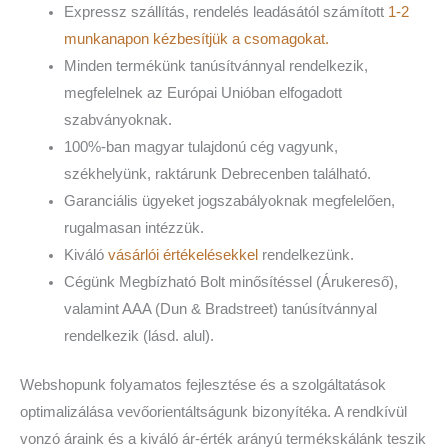
Expressz szállítás, rendelés leadásától számított
1-2
munkanapon kézbesítjük a csomagokat.
Minden termékünk tanúsítvánnyal rendelkezik,
megfelelnek az Európai Unióban elfogadott
szabványoknak.
100%-ban magyar tulajdonú cég vagyunk,
székhelyünk, raktárunk Debrecenben található.
Garanciális ügyeket jogszabályoknak megfelelően,
rugalmasan intézzük.
Kiváló
vásárlói értékelésekkel
rendelkezünk.
Cégünk Megbízható Bolt minősítéssel (Árukereső),
valamint AAA (Dun & Bradstreet) tanúsítvánnyal
rendelkezik (lásd. alul).
Webshopunk folyamatos fejlesztése és a szolgáltatások
optimalizálása vevőorientáltságunk bizonyítéka. A rendkívül
vonzó áraink és a kiváló ár-érték arányú termékskálánk teszik