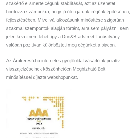
szakértő elismerte cégünk stabilitását, azt az üzenetet
hordozza számunkra, hogy jó úton járunk cégünk építésében,
fejlesztésében. Mivel vállalkozásunk minősítése szigorúan
szakmai szempontok alapján történt, arra sem pályázni, sem
jelentkezni nem lehet, így a Dun&Bradstreet Tanúsítvány
valóban pozitívan különbözteti meg cégünket a piacon.
Az Árukereső.hu internetes gyűjtőoldal vásárlóink pozitív
visszajelzéseinek köszönhetően Megbízható Bolt
minősítéssel díjazta webshopunkat.