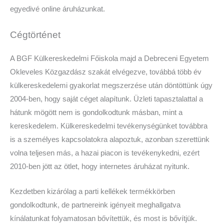
egyedivé online áruházunkat.
Cégtörténet
A BGF Külkereskedelmi Főiskola majd a Debreceni Egyetem
Okleveles Közgazdász szakát elvégezve, továbbá több év
külkereskedelemi gyakorlat megszerzése után döntöttünk úgy
2004-ben, hogy saját céget alapítunk. Üzleti tapasztalattal a
hátunk mögött nem is gondolkodtunk másban, mint a
kereskedelem. Külkereskedelmi tevékenységünket továbbra
is a személyes kapcsolatokra alapoztuk, azonban szerettünk
volna teljesen más, a hazai piacon is tevékenykedni, ezért
2010-ben jött az ötlet, hogy internetes áruházat nyitunk.
Kezdetben kizárólag a parti kellékek termékkörben
gondolkodtunk, de partnereink igényeit meghallgatva
kínálatunkat folyamatosan bővítettük, és most is bővítjük.