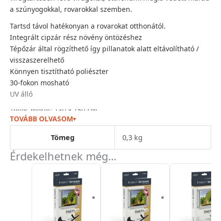
a szúnyogokkal, rovarokkal szemben.
Tartsd távol hatékonyan a rovarokat otthonától.
Integrált cipzár rész növény öntözéshez
Tépőzár által rögzíthető így pillanatok alatt eltávolítható /
visszaszerelhető
Könnyen tisztítható poliészter
30-fokon mosható
UV álló
Teljes méret: 130 x 150 cm
TOVÁBB OLVASOM
▾
Cipzár hossza: 35 cm
Szín: Fehér
Tömeg
0,3 kg
Érdekelhetnek még…