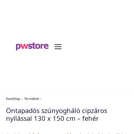
Kezdőlap
Termékek
Öntapadós szúnyogháló cipzáros nyílással 130 x 150 cm – fehér
Öntapadós szúnyogháló cipzáros
nyílással 130 x 150 cm – fehér