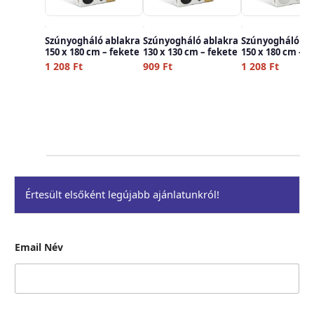
Szúnyogháló ablakra
Szúnyogháló ablakra
Szúnyogháló ab
150 x 180 cm – fekete
130 x 130 cm – fekete
150 x 180 cm – f
1 208
Ft
909
Ft
1 208
Ft
Értesült elsőként legújabb ajánlatunkról!
Email Név