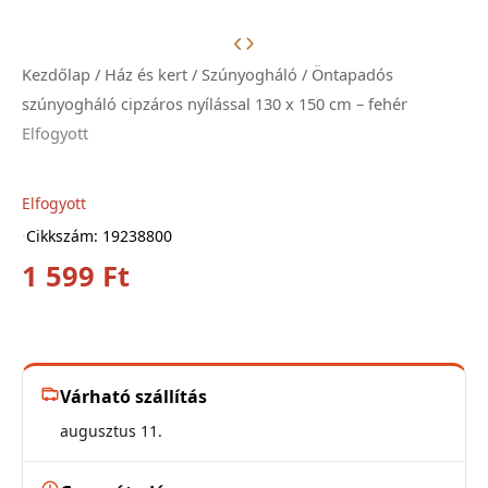
Kezdőlap
/
Ház és kert
/
Szúnyogháló
/ Öntapadós
szúnyogháló cipzáros nyílással 130 x 150 cm – fehér
Elfogyott
Elfogyott
·
Cikkszám: 19238800
1 599
Ft
Várható szállítás
augusztus 11.