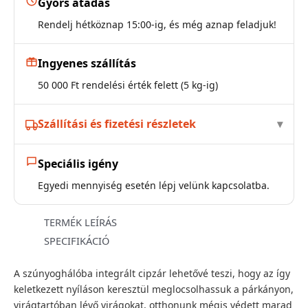
Gyors átadás
Rendelj hétköznap 15:00-ig, és még aznap feladjuk!
Ingyenes szállítás
50 000 Ft rendelési érték felett (5 kg-ig)
Szállítási és fizetési részletek
Speciális igény
Egyedi mennyiség esetén lépj velünk kapcsolatba.
TERMÉK LEÍRÁS
SPECIFIKÁCIÓ
A szúnyoghálóba integrált cipzár lehetővé teszi, hogy az így
keletkezett nyíláson keresztül meglocsolhassuk a párkányon,
virágtartóban lévő virágokat, otthonunk mégis védett marad