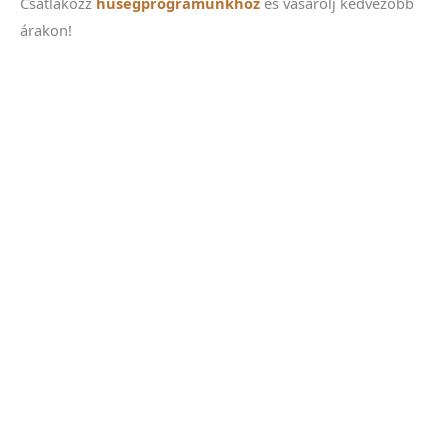
Csatlakozz
hűségprogramunkhoz
és vásárolj kedvezőbb
árakon!