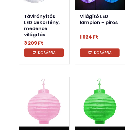
Távirányítós
Világító LED
LED dekorfény,
lampion – piros
medence
világítás
1 024
Ft
3 209
Ft
KOSÁRBA
KOSÁRBA