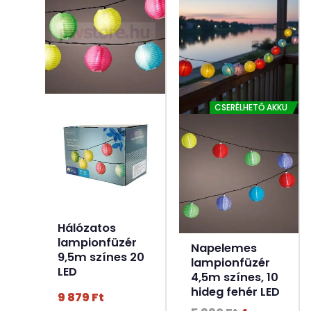
CSERÉLHETŐ AKKU
Hálózatos
lampionfüzér
Napelemes
9,5m színes 20
lampionfüzér
LED
4,5m színes, 10
hideg fehér LED
9 879
Ft