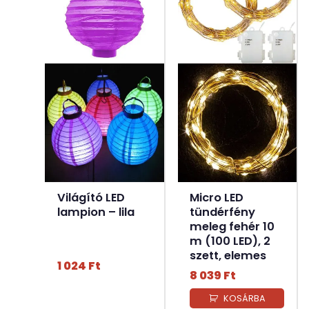
Világító LED
Micro LED
lampion – lila
tündérfény
meleg fehér 10
m (100 LED), 2
szett, elemes
1 024
Ft
8 039
Ft
KOSÁRBA