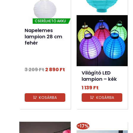
CSERÉLHETŐ AKKU
Napelemes
lampion 28 cm
fehér
Original
Current
3 209
Ft
2 890
Ft
Világító LED
price
price
lampion – kék
was:
is:
1 139
Ft
3
2
209 Ft.
890 Ft.
KOSÁRBA
KOSÁRBA
-17%