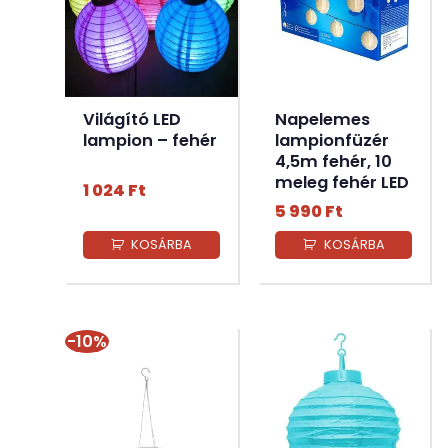
Világító LED
Napelemes
lampion – fehér
lampionfüzér
4,5m fehér, 10
meleg fehér LED
1 024
Ft
5 990
Ft
KOSÁRBA
KOSÁRBA
-10%