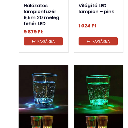
Hálózatos
Világító LED
lampionfüzér
lampion – pink
9,5m 20 meleg
fehér LED
1 024
Ft
9 879
Ft
KOSÁRBA
KOSÁRBA