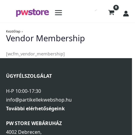
Kezdőlap
Vendor Membership
Vendor Membership
[wcfm_vendor_membership]
ÜGYFÉLSZOLGÁLAT
H-P 10:00-17:30
info@partikellekwebshop.hu
További elérhetőségeink
PW STORE WEBÁRUHÁZ
4002 Debrecen,