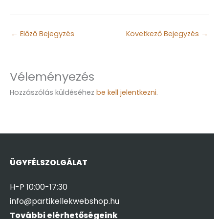
←
Előző Bejegyzés
Következő Bejegyzés
→
Véleményezés
Hozzászólás küldéséhez
be kell jelentkezni
.
ÜGYFÉLSZOLGÁLAT
H-P 10:00-17:30
info@partikellekwebshop.hu
További elérhetőségeink