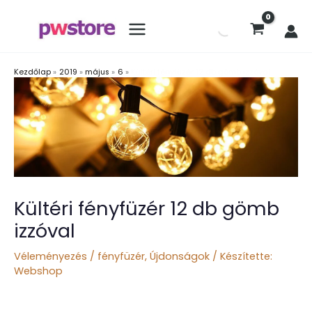
Kezdőlap
2019
május
6
Kültéri fényfüzér 12 db gömb izzóval
Kültéri fényfüzér 12 db gömb
izzóval
Véleményezés
/
fényfüzér
,
Újdonságok
/ Készítette:
Webshop
Részletek