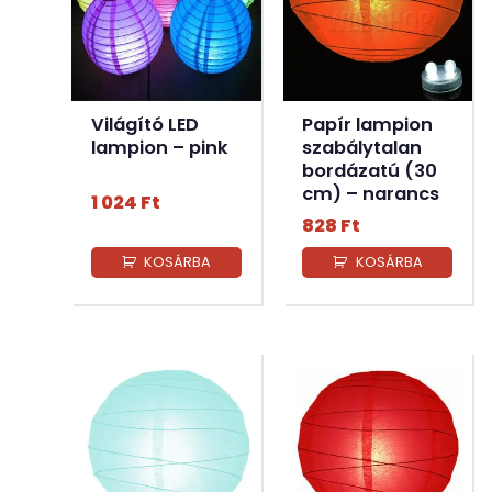
Világító LED
Papír lampion
lampion – pink
szabálytalan
bordázatú (30
cm) – narancs
1 024
Ft
828
Ft
KOSÁRBA
KOSÁRBA