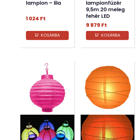
lampion – lila
lampionfüzér
9,5m 20 meleg
fehér LED
1 024
Ft
9 879
Ft
KOSÁRBA
KOSÁRBA