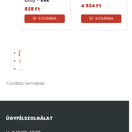
cm) – kék
4 934
Ft
828
Ft
KOSÁRBA
KOSÁRBA
1
2
→
További termékek
ÜGYFÉLSZOLGÁLAT