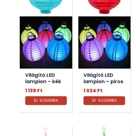
Világító LED
Világító LED
lampion – kék
lampion – piros
1 139
Ft
1 024
Ft
KOSÁRBA
KOSÁRBA