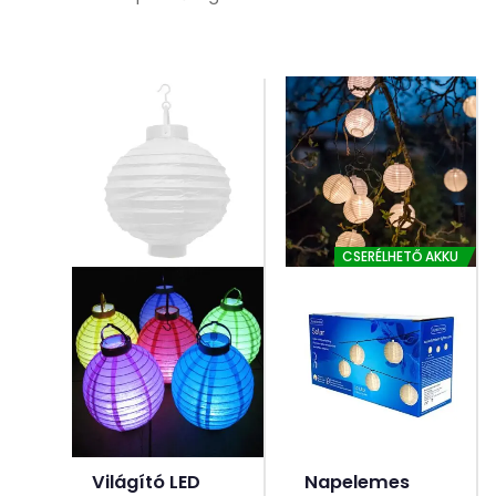
CSERÉLHETŐ AKKU
Világító LED
Napelemes