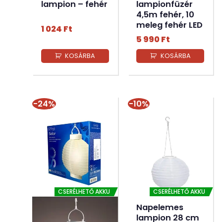
lampion – fehér
lampionfüzér
4,5m fehér, 10
meleg fehér LED
1 024
Ft
5 990
Ft
KOSÁRBA
KOSÁRBA
-24%
-10%
CSERÉLHETŐ AKKU
CSERÉLHETŐ AKKU
Napelemes
lampion 28 cm