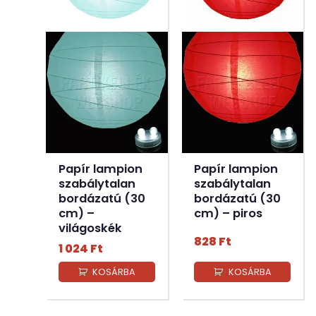
Papír lampion
Papír lampion
szabálytalan
szabálytalan
bordázatú (30
bordázatú (30
cm) –
cm) – piros
világoskék
828
Ft
1 024
Ft
KOSÁRBA
KOSÁRBA