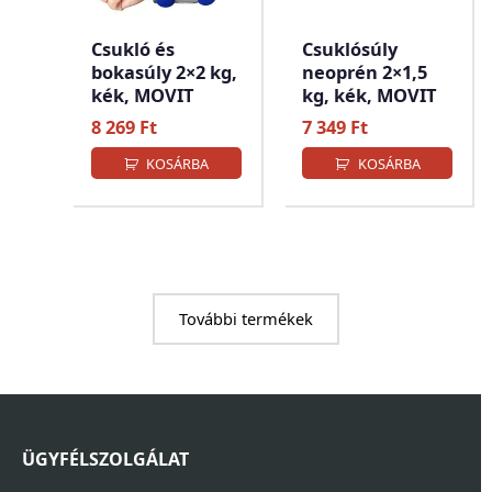
Csukló és
Csuklósúly
bokasúly 2×2 kg,
neoprén 2×1,5
kék, MOVIT
kg, kék, MOVIT
8 269
Ft
7 349
Ft
KOSÁRBA
KOSÁRBA
További termékek
ÜGYFÉLSZOLGÁLAT