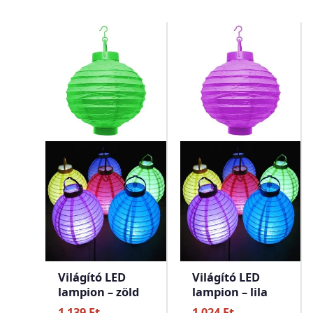
Világító LED
Világító LED
lampion – zöld
lampion – lila
1 139
Ft
1 024
Ft