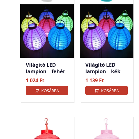
Világító LED
Világító LED
lampion – fehér
lampion – kék
1 024
Ft
1 139
Ft
KOSÁRBA
KOSÁRBA