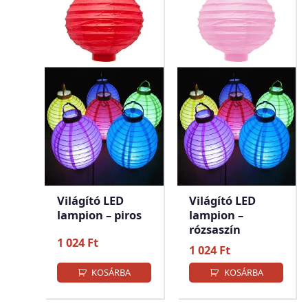
Világító LED
Világító LED
lampion – piros
lampion –
rózsaszín
1 024
Ft
1 024
Ft
KOSÁRBA
KOSÁRBA