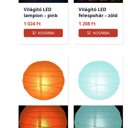
Világító LED
Világító LED
lampion – pink
felespohár – zöld
1 024
Ft
1 208
Ft
KOSÁRBA
KOSÁRBA