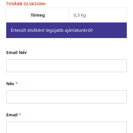
TOVÁBB OLVASOM
▾
Betûméret:
~10 x 18 cm
Tömeg
0,3 kg
Értesült elsőként legújabb ajánlatunkról!
Email Név
Név
*
Email
*