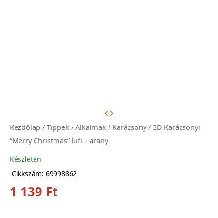
Kezdőlap
/
Tippek
/
Alkalmak
/
Karácsony
/ 3D Karácsonyi
“Merry Christmas” lufi – arany
Készleten
·
Cikkszám: 69998862
1 139
Ft