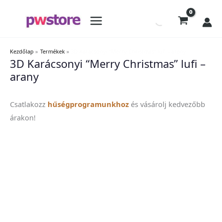
Kezdőlap
Termékek
3D Karácsonyi “Merry Christmas” lufi – arany
3D Karácsonyi “Merry Christmas” lufi –
arany
Csatlakozz
hűségprogramunkhoz
és vásárolj kedvezőbb
árakon!