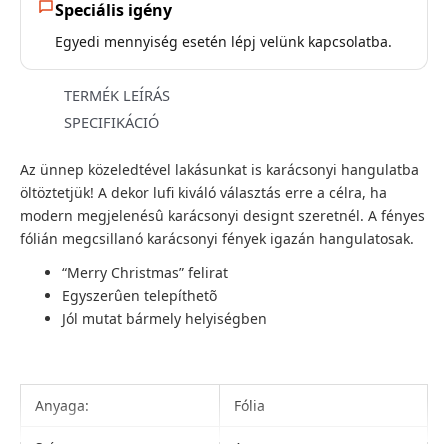
Speciális igény
Egyedi mennyiség esetén lépj velünk kapcsolatba.
TERMÉK LEÍRÁS
SPECIFIKÁCIÓ
Az ünnep közeledtével lakásunkat is karácsonyi hangulatba
öltöztetjük! A dekor lufi kiváló választás erre a célra, ha
modern megjelenésû karácsonyi designt szeretnél. A fényes
fólián megcsillanó karácsonyi fények igazán hangulatosak.
“Merry Christmas” felirat
Egyszerûen telepíthetõ
Jól mutat bármely helyiségben
Anyaga:
Fólia
Színe:
Arany