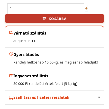
3D
+
-
Karácsonyi
KOSÁRBA
"Merry
Christmas"
lufi
Várható szállítás
-
augusztus 11.
arany
mennyiség
Gyors átadás
Rendelj hétköznap 15:00-ig, és még aznap feladjuk!
Ingyenes szállítás
50 000 Ft rendelési érték felett (5 kg-ig)
Szállítási és fizetési részletek