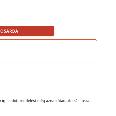
KOSÁRBA
g leadott rendelést még aznap átadjuk szállításra.
s