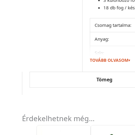
18 db fog / kés
Csomag tartalma:
Anyag:
Szín:
TOVÁBB OLVASOM
▾
Méret (beszúróval e
Tömeg
Érdekelhetnek még…