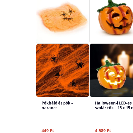
Pókháló és pók –
Halloween-i LED-es
narancs
szolár tök – 15 x 15
449
Ft
4 589
Ft