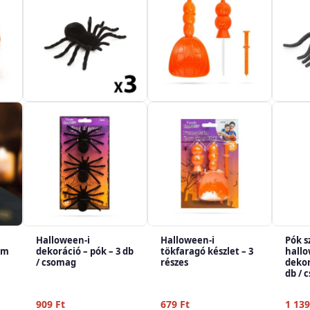
Halloween-i
Halloween-i
Pók s
 cm
dekoráció – pók – 3 db
tökfaragó készlet – 3
hallo
/ csomag
részes
dekor
db / 
909
Ft
679
Ft
1 13