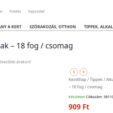
ás
Fizetés
Kapcsolat
ÁNY A KERT
SZÓRAKOZÁS, OTTHON
TIPPEK, ALKA
omag
ak – 18 fog / csomag
edvezőbb árakon!
Kezdőlap
/
Tippek
/
Alk
– 18 fog / csomag
Készleten
·
Cikkszám: 5811
909
Ft