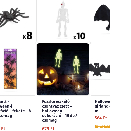
zett –
Foszforeszkáló
Halloween-i papír
ween-i
csontváz szett –
girland – denevér –
áció – fekete – 8
halloween-i
m
csomag
dekoráció – 10 db /
564
Ft
csomag
Értékelés:
5.00
/
9
Ft
679
Ft