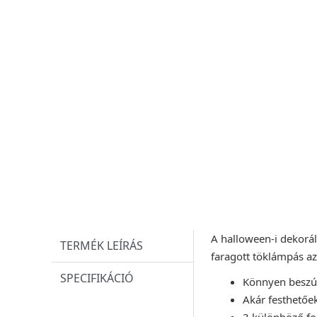
A halloween-i dekorálá
TERMÉK LEÍRÁS
faragott töklámpás az
SPECIFIKÁCIÓ
Könnyen beszú
Akár festhetőek
3 különböző fo