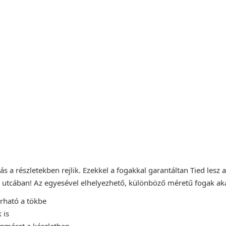
s a részletekben rejlik. Ezekkel a fogakkal garantáltan Tied lesz a
 utcában! Az egyesével elhelyezhető, különböző méretű fogak akár
rható a tökbe
 is
gméret a készletben