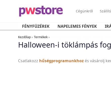
Cégünkről
Szállít
FÉNYFÜZÉREK
NAPELEMES FÉNYEK
IR
Kezdőlap
Termékek
Halloween-i töklámpás fogak – 18 fog / cs
Halloween-i töklámpás fog
Csatlakozz
hűségprogramunkhoz
és vásárolj k