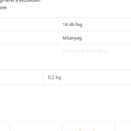
zlet
18 db fog
Műanyag
Fehér (akár festhető is)
Nagy fog: 51 x 17 mm
gyütt):
Középső méret: 37 x 11 mm
0,2 kg
Kis méret: 18 x 6 mm