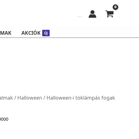
LMAK
AKCIÓK
ÚJ
almak
/
Halloween
/ Halloween-i töklámpás fogak
0000