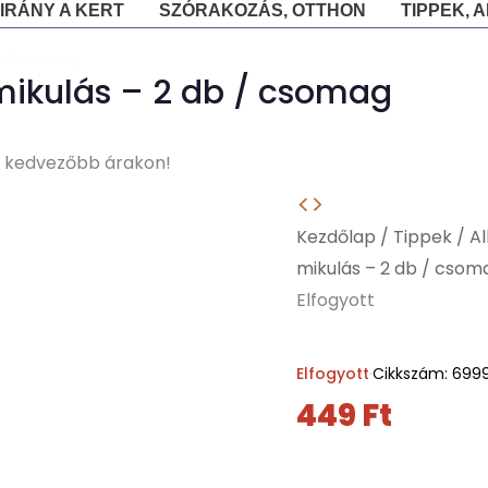
IRÁNY A KERT
SZÓRAKOZÁS, OTTHON
TIPPEK, 
 db / csomag
mikulás – 2 db / csomag
j kedvezőbb árakon!
Kezdőlap
/
Tippek
/
A
mikulás – 2 db / csom
Elfogyott
Elfogyott
·
Cikkszám: 699
449
Ft