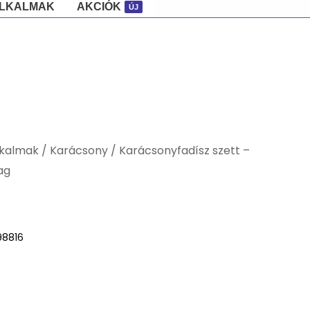
ALKALMAK
AKCIÓK
ÚJ
lkalmak
/
Karácsony
/ Karácsonyfadísz szett –
ag
98816