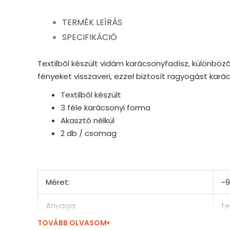
TERMÉK LEÍRÁS
SPECIFIKÁCIÓ
Textilbõl készült vidám karácsonyfadísz, különbözõ 
fényeket visszaveri, ezzel biztosít ragyogást kar
Textilbõl készült
3 féle karácsonyi forma
Akasztó nélkül
2 db / csomag
Méret:
~9
Anyaga:
te
TOVÁBB OLVASOM
▾