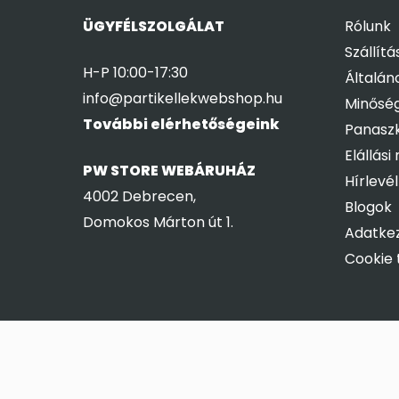
ÜGYFÉLSZOLGÁLAT
Rólunk
Szállítá
H-P 10:00-17:30
Általán
info@partikellekwebshop.hu
Minőség
További elérhetőségeink
Panaszk
Elállási
PW STORE WEBÁRUHÁZ
Hírlevél
4002 Debrecen,
Blogok
Domokos Márton út 1.
Adatkez
Cookie 