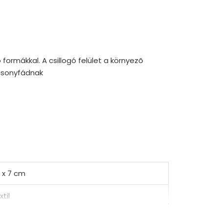
formákkal. A csillogó felület a környezõ
ácsonyfádnak
 x 7 cm
xtil