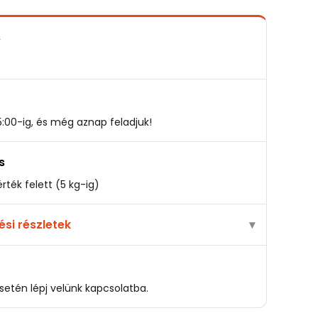
s
5:00-ig, és még aznap feladjuk!
s
rték felett (5 kg-ig)
tési részletek
etén lépj velünk kapcsolatba.