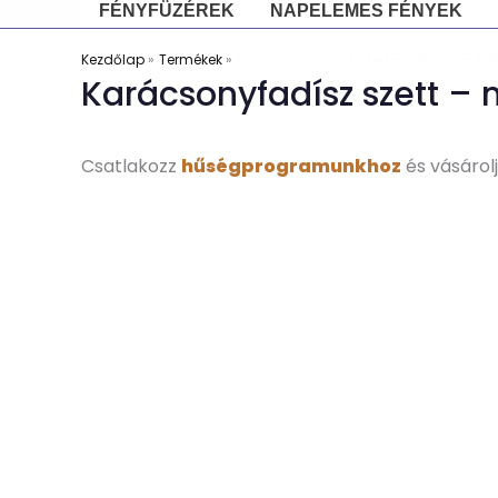
FÉNYFÜZÉREK
NAPELEMES FÉNYEK
Kezdőlap
Termékek
Karácsonyfadísz szett – mikulás – 2
Karácsonyfadísz szett – 
Csatlakozz
hűségprogramunkhoz
és vásárol