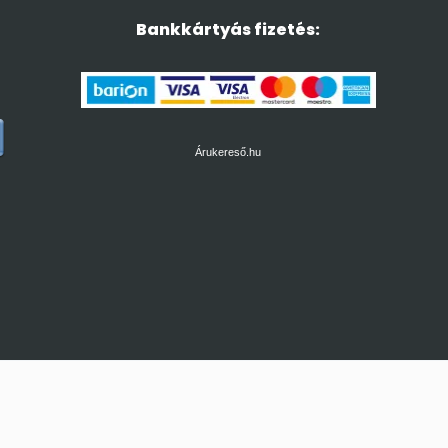
Bankkártyás fizetés:
Árukereső.hu