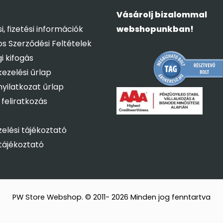
Vásárolj bizalommal
si, fizetési információk
webshopunkban!
os Szerződési Feltételek
i kifogás
ezelési űrlap
 nyilatkozat űrlap
 feliratkozás
elési tájékoztató
tájékoztató
PW Store Webshop. © 2011- 2026 Minden jog fenntartva