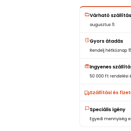
Várható szállítá
augusztus 11.
Gyors átadás
Rendelj hétköznap 1
Ingyenes szállítá
50 000 Ft rendelési é
Szállítási és fize
Speciális igény
Egyedi mennyiség es