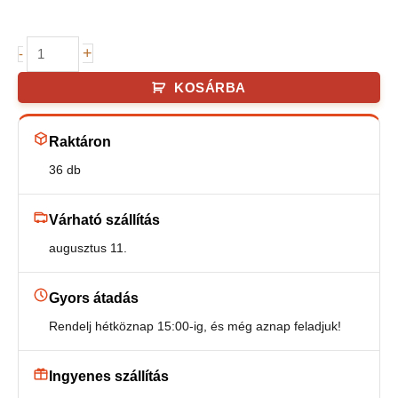
Karácsonyi
+
-
girland
KOSÁRBA
ragyogó
270
Raktáron
x
7
36 db
cm
gyöngyház
Várható szállítás
mennyiség
augusztus 11.
Gyors átadás
Rendelj hétköznap 15:00-ig, és még aznap feladjuk!
Ingyenes szállítás