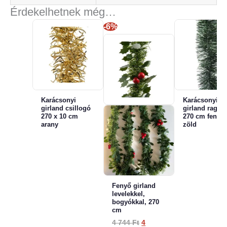
Érdekelhetnek még…
-6%
Karácsonyi
Karácsonyi
girland csillogó
girland ragyo
270 x 10 cm
270 cm fenyő
arany
zöld
Fenyő girland
levelekkel,
bogyókkal, 270
cm
Original
4 744
Ft
4