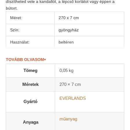
díszítheted vele a kandallót, a lépcső korlátot vagy éppen a
bútort.
Méret:
270 x 7 cm
Szín:
gyöngyház
Használat:
beltéren
TOVÁBB OLVASOM
▾
Tömeg
0,05 kg
Méretek
270 × 7 cm
EVERLANDS
Gyártó
műanyag
Anyaga