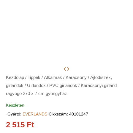
Kezdőlap
/
Tippek
/
Alkalmak
/
Karácsony
/
Ajtódíszek,
girlandok
/
Girlandok
/
PVC girlandok
/ Karácsonyi girland
ragyogó 270 x 7 cm gyöngyház
Készleten
·
Gyártó:
EVERLANDS
·
Cikkszám: 40101247
2 515
Ft