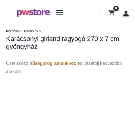
Kezdőlap
Termékek
Karácsonyi girland ragyogó 270 x 7 cm gyöngyház
Karácsonyi girland ragyogó 270 x 7 cm
gyöngyház
Csatlakozz
hűségprogramunkhoz
és vásárolj kedvezőbb
árakon!