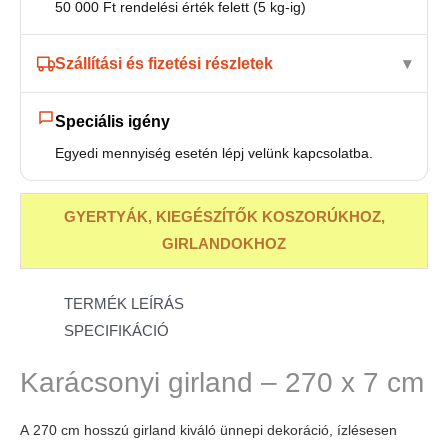
50 000 Ft rendelési érték felett (5 kg-ig)
Szállítási és fizetési részletek
Speciális igény
Egyedi mennyiség esetén lépj velünk kapcsolatba.
GYERTYÁK, KIEGÉSZÍTŐK KOSZORÚKHOZ,
GIRLANDOKHOZ
TERMÉK LEÍRÁS
SPECIFIKÁCIÓ
Karácsonyi girland – 270 x 7 cm
A 270 cm hosszú girland kiváló ünnepi dekoráció, ízlésesen