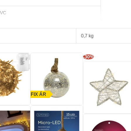
 PVC
0,7 kg
-30%
FIX ÁR