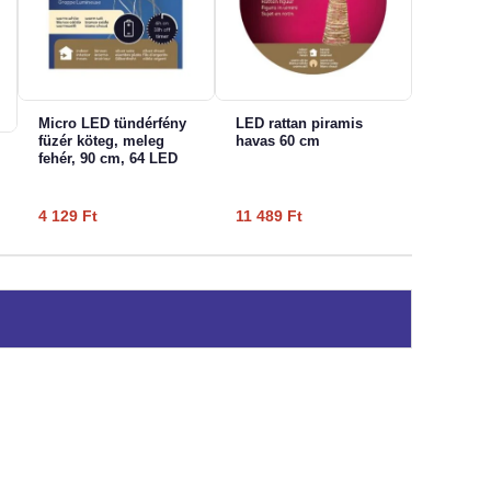
Micro LED tündérfény
LED rattan piramis
füzér köteg, meleg
havas 60 cm
fehér, 90 cm, 64 LED
ent
4 129
Ft
11 489
Ft
t.