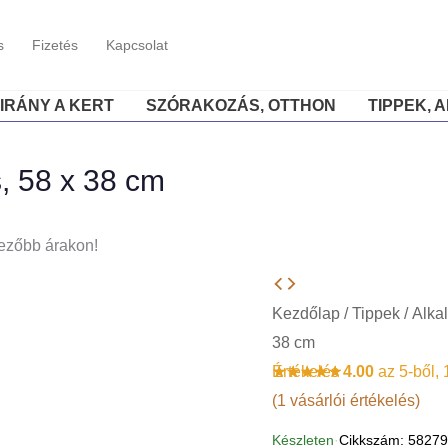
s
Fizetés
Kapcsolat
IRÁNY A KERT
SZÓRAKOZÁS, OTTHON
TIPPEK, 
s, 58 x 38 cm
ezőbb árakon!
Kezdőlap
/
Tippek
/
Alka
38 cm
Értékelés
4.00
az 5-ből,
(
1
vásárlói értékelés)
Készleten
·
Cikkszám: 5827