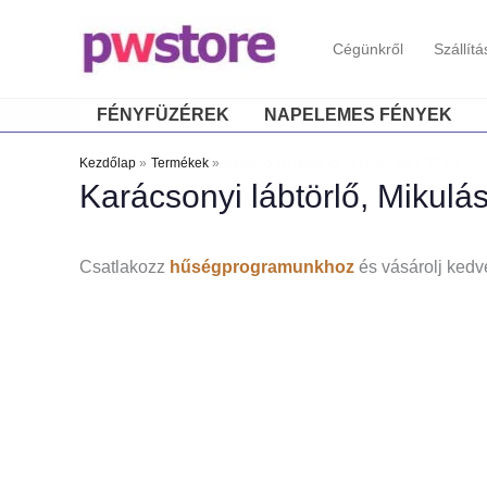
Cégünkről
Szállítá
FÉNYFÜZÉREK
NAPELEMES FÉNYEK
Kezdőlap
Termékek
Karácsonyi lábtörlő, Mikulás, 58 x 38 cm
Karácsonyi lábtörlő, Mikulá
Csatlakozz
hűségprogramunkhoz
és vásárolj kedv