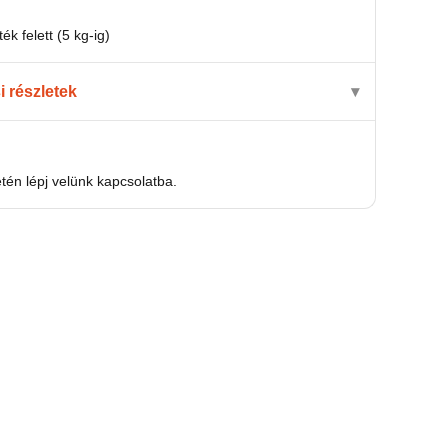
ék felett (5 kg-ig)
si részletek
én lépj velünk kapcsolatba.