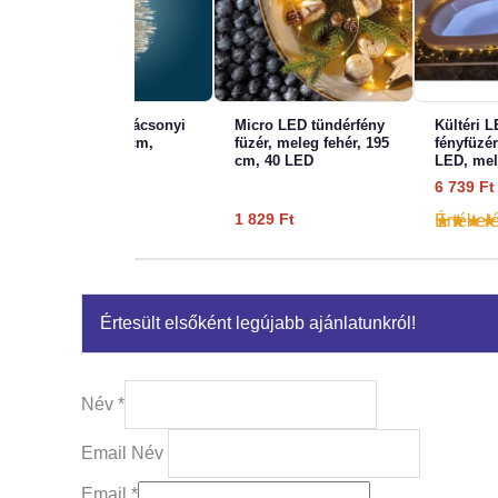
Micro LED karácsonyi
Micro LED tündérfény
Kültéri 
gömbdísz 25 cm,
füzér, meleg fehér, 195
fényfüzé
ezüst
cm, 40 LED
LED, mel
6 739
Ft
8 939
Ft
1 829
Ft
Értékel
Értesült elsőként legújabb ajánlatunkról!
Név
*
Email Név
Email
*