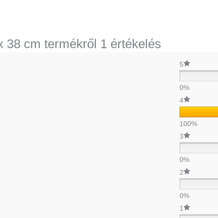
 x 38 cm
termékről 1 értékelés
5
0%
4
100%
3
0%
2
0%
1