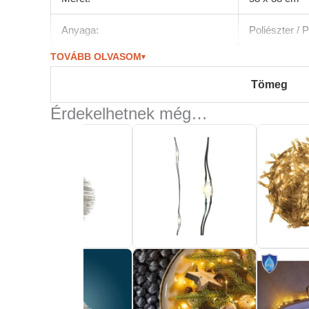
Anyaga:
Poliészter /
TOVÁBB OLVASOM
▾
Színe:
Mikulás
Tömeg
Érdekelhetnek még…
FIX ÁR