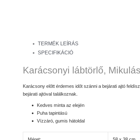
TERMÉK LEÍRÁS
SPECIFIKÁCIÓ
Karácsonyi lábtörlő, Mikulá
Karácsony előtt érdemes időt szánni a bejárati ajtó feldí
bejárati ajtóval találkoznak.
Kedves minta az elején
Puha tapintású
Vízzáró, gumis hátoldal
Méret:
58 x 38 cm