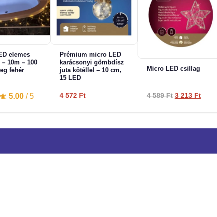
LED elemes
Prémium micro LED
r – 10m – 100
karácsonyi gömbdísz
Micro LED csillag
eg fehér
juta kötéllel – 10 cm,
15 LED
Original
Curr
4 572
Ft
4 589
Ft
3 213
Ft
és:
5.00
/ 5
price
price
was:
is:
4
3
589 Ft.
213 F