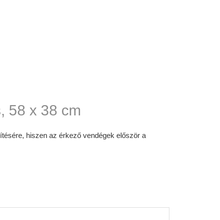
s, 58 x 38 cm
szítésére, hiszen az érkező vendégek először a