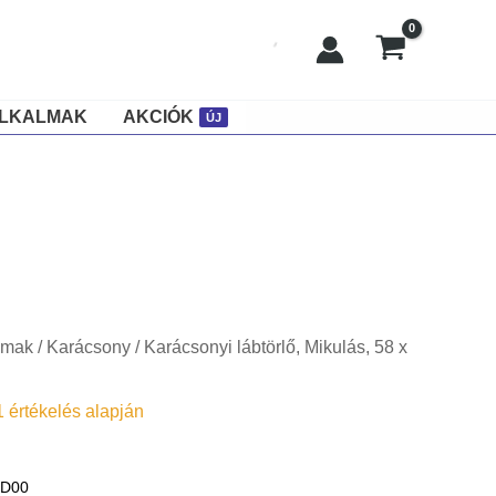
ALKALMAK
AKCIÓK
ÚJ
lmak
/
Karácsony
/ Karácsonyi lábtörlő, Mikulás, 58 x
1
értékelés alapján
9D00