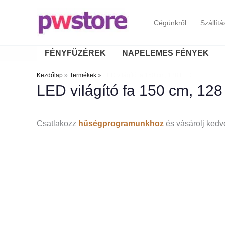
Cégünkről
Szállítá
FÉNYFÜZÉREK
NAPELEMES FÉNYEK
Kezdőlap
Termékek
LED világító fa 150 cm, 128 LED
LED világító fa 150 cm, 12
Csatlakozz
hűségprogramunkhoz
és vásárolj kedv