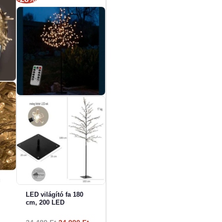
ra (gyártói adat)
 50/60 Hz
A 3,6 W
g
LED világító fa 180
V / LED
cm, 200 LED
Original
Current