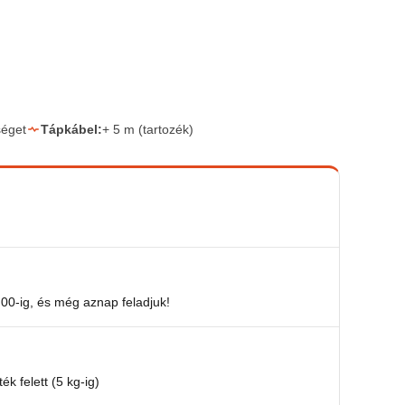
séget
Tápkábel:
+ 5 m (tartozék)
00-ig, és még aznap feladjuk!
ék felett (5 kg-ig)