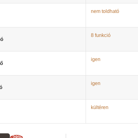
nem toldható
8 funkció
ió
igen
tő
igen
ió
 (magasság x szélesség)
kültéren
éren
-28%