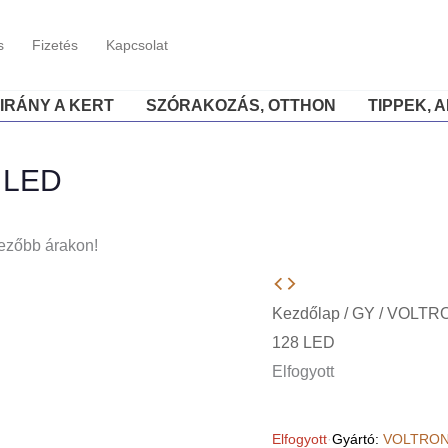
s
Fizetés
Kapcsolat
IRÁNY A KERT
SZÓRAKOZÁS, OTTHON
TIPPEK, 
8 LED
ezőbb árakon!
Kezdőlap
/
GY
/
VOLTR
128 LED
Elfogyott
Elfogyott
·
Gyártó:
VOLTRON