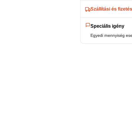
Szállítási és fizeté
Speciális igény
Egyedi mennyiség eset