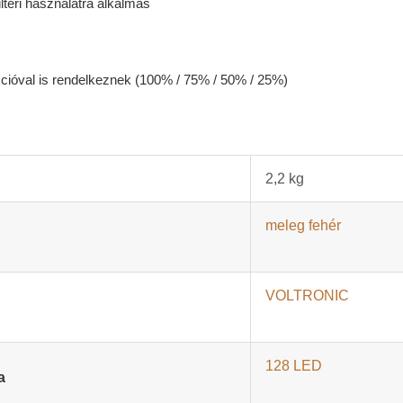
téri használatra alkalmas
nkcióval is rendelkeznek (100% / 75% / 50% / 25%)
2,2 kg
meleg fehér
sználható. A LED izzók IP44 védettségűek.
VOLTRONIC
or által tesztelve (az
SGS
intézet)
almas.
128 LED
bemeneti feszültséget a Schuko csatlakozóval
a
ertálja, ezért a lámpák nem hordoznak áramütés