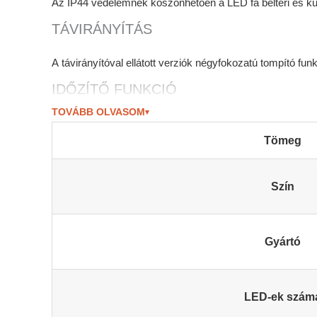
Az IP44 védelemnek köszönhetően a LED fa beltéri és kül
TÁVIRÁNYÍTÁS
A távirányítóval ellátott verziók négyfokozatú tompító fu
IDŐZÍTŐ FUNKCIÓ
TOVÁBB OLVASOM
▾
Automatikusan 6 órás be / 18 órás kikapcsolással
Tömeg
IP VÉDETTSÉG
A termék időjárásálló – kültéren és beltéren egyaránt ha
Szín
BIZTONSÁG
Gyártó
GS (tesztelt biztonság):
a fényfüzér és a tápegység GS lab
IP44
védettségi osztály:
beltéri és kültéri használatra alk
Alacsony feszültségű működés:
A 220–240 V váltóáramú 
LED-ek szám
ellátott adapter (az EU szabvány F típusa) 7 voltra konv