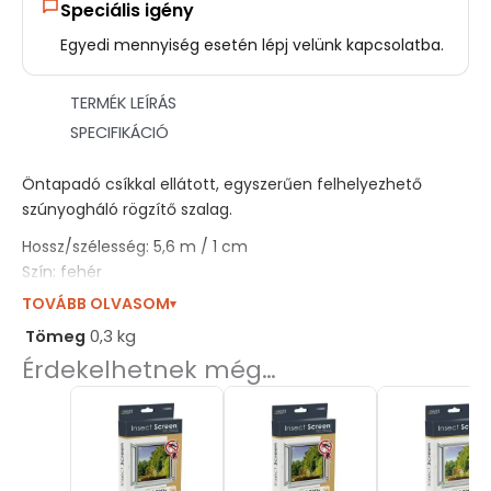
Speciális igény
Egyedi mennyiség esetén lépj velünk kapcsolatba.
TERMÉK LEÍRÁS
SPECIFIKÁCIÓ
Öntapadó csíkkal ellátott, egyszerűen felhelyezhető
szúnyogháló rögzítő szalag.
Hossz/szélesség: 5,6 m / 1 cm
Szín: fehér
TOVÁBB OLVASOM
▾
Tömeg
0,3 kg
Érdekelhetnek még…