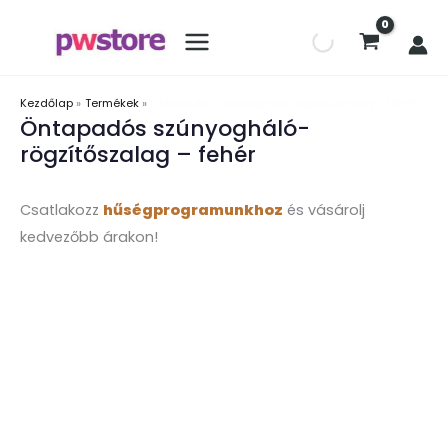
Kezdőlap
Termékek
Öntapadós szúnyogháló-rögzítőszalag – fehér
Öntapadós szúnyogháló-
rögzítőszalag – fehér
Csatlakozz
hűségprogramunkhoz
és vásárolj
kedvezőbb árakon!