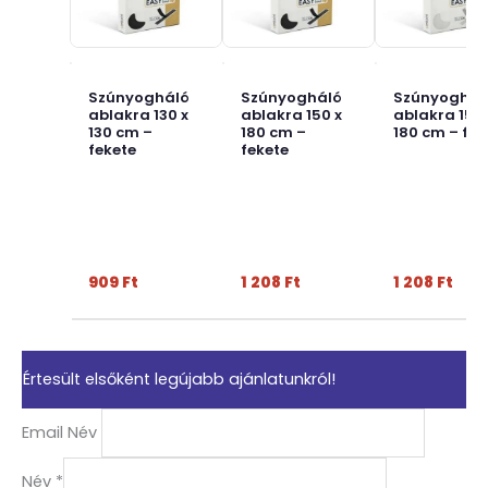
Szúnyogháló
Szúnyogháló
Szúnyoghál
ablakra 130 x
ablakra 150 x
ablakra 150 
130 cm –
180 cm –
180 cm – feh
fekete
fekete
909
Ft
1 208
Ft
1 208
Ft
Értesült elsőként legújabb ajánlatunkról!
Email Név
Név
*