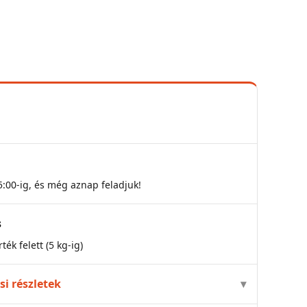
:00-ig, és még aznap feladjuk!
s
ték felett (5 kg-ig)
ési részletek