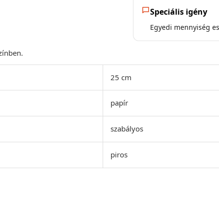
Speciális igény
Egyedi mennyiség ese
zínben.
25 cm
papír
szabályos
piros