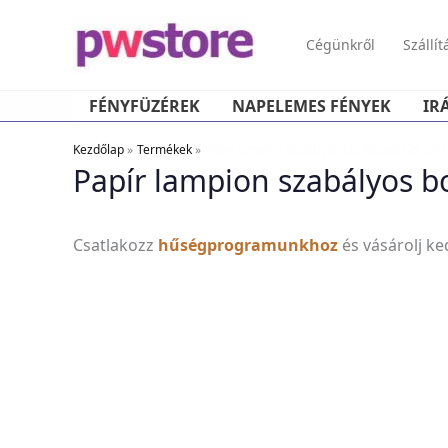
Cégünkről
Szállít
FÉNYFÜZÉREK
NAPELEMES FÉNYEK
IR
Kezdőlap
Termékek
Papír lampion szabályos bordázatú (25 cm) 
Papír lampion szabályos bo
Csatlakozz
hűségprogramunkhoz
és vásárolj k