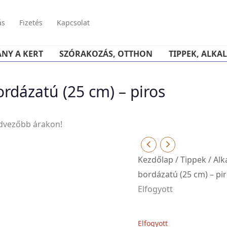
ás
Fizetés
Kapcsolat
ÁNY A KERT
SZÓRAKOZÁS, OTTHON
TIPPEK, ALKA
– piros
rdázatú (25 cm) – piros
edvezőbb árakon!
Kezdőlap
/
Tippek
/
Alk
bordázatú (25 cm) – pi
Elfogyott
Elfogyott