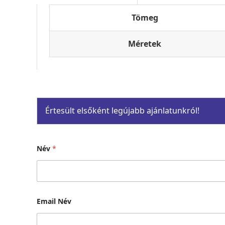
SZABÁLYOS BORDÁZ
PIROS
Tömeg
Méretek
HA VAN KEDVED, JÁT
Értesült elsőként legújabb ajánlatunkról!
Ehhez
LED DEKORIZ
Név
*
Email Név