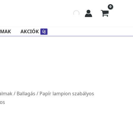
LMAK
AKCIÓK
ÚJ
almak
/
Ballagás
/ Papír lampion szabályos
ros