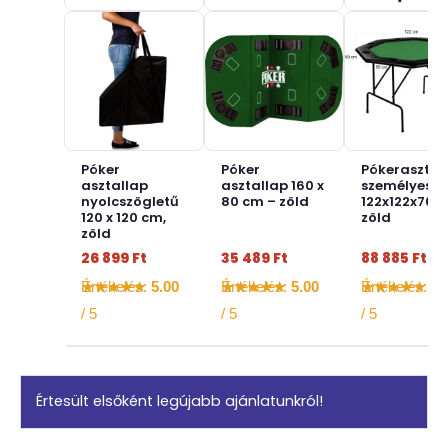
Póker
Póker
Pókerasztal,
asztallap
asztallap 160 x
személyes,
nyolcszögletű
80 cm – zöld
122x122x76c
120 x 120 cm,
zöld
zöld
26 899
Ft
35 489
Ft
88 885
Ft
Értékelés:
5.00
Értékelés:
5.00
Értékelés:
5.
/ 5
/ 5
/ 5
Értesült elsőként legújabb ajánlatunkról!