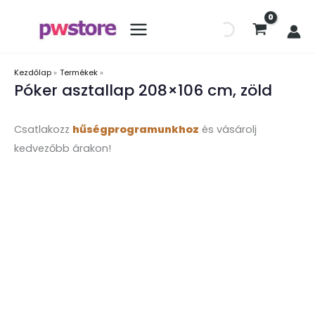
Kezdőlap
Termékek
Póker asztallap 208×106 cm, zöld
Póker asztallap 208×106 cm, zöld
Csatlakozz
hűségprogramunkhoz
és vásárolj
kedvezőbb árakon!