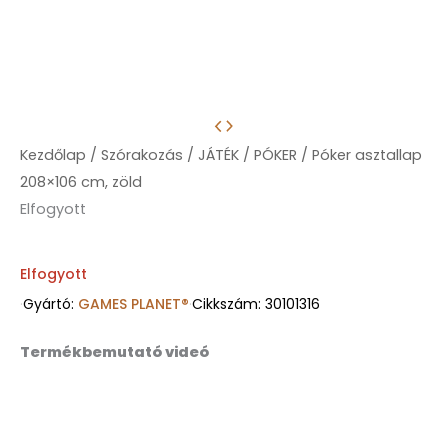
Kezdőlap
/
Szórakozás
/
JÁTÉK
/
PÓKER
/ Póker asztallap
208×106 cm, zöld
Elfogyott
Elfogyott
·
Gyártó:
GAMES PLANET®
·
Cikkszám: 30101316
Termékbemutató videó