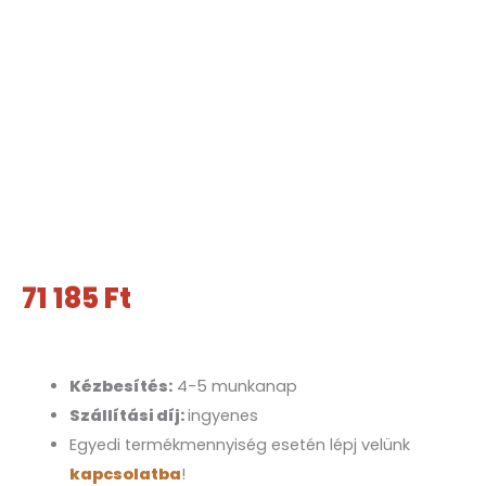
71 185
Ft
Kézbesítés:
4-5 munkanap
Szállítási díj:
ingyenes
Egyedi termékmennyiség esetén lépj velünk
kapcsolatba
!