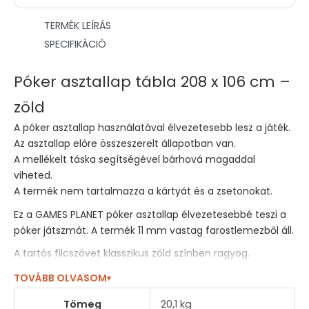
TERMÉK LEÍRÁS
SPECIFIKÁCIÓ
Póker asztallap tábla 208 x 106 cm –
zöld
A póker asztallap használatával élvezetesebb lesz a játék.
Az asztallap előre összeszerelt állapotban van.
A mellékelt táska segítségével bárhová magaddal
viheted.
A termék nem tartalmazza a kártyát és a zsetonokat.
Ez a GAMES PLANET póker asztallap élvezetesebbé teszi a
póker játszmát. A termék 11 mm vastag farostlemezből áll.
A tartós filcszövet klasszikus zöld színben ragyog.
A hosszabb pókerest élmény érdekében egy extra széles,
TOVÁBB OLVASOM
▾
párnázott műbőr kartámasz található a szélén 10 db
Tömeg
20,1 kg
italtartóval.