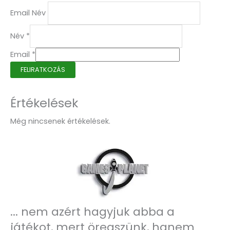
Email Név
Név
*
Email
*
FELIRATKOZÁS
Értékelések
Még nincsenek értékelések.
... nem azért hagyjuk abba a
játékot, mert öregszünk, hanem