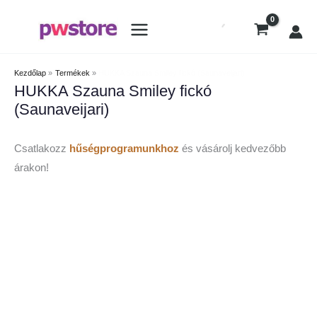
Kezdőlap
Termékek
HUKKA Szauna Smiley fickó (Saunaveijari)
HUKKA Szauna Smiley fickó
(Saunaveijari)
Csatlakozz
hűségprogramunkhoz
és vásárolj kedvezőbb
árakon!