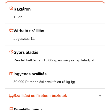
fickó
Raktáron
(Saunaveijari)
mennyiség
16 db
Várható szállítás
augusztus 11.
Gyors átadás
Rendelj hétköznap 15:00-ig, és még aznap feladjuk!
Ingyenes szállítás
50 000 Ft rendelési érték felett (5 kg-ig)
Szállítási és fizetési részletek
Speciális igény