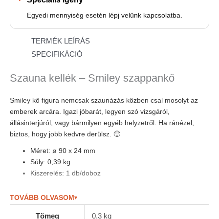
Egyedi mennyiség esetén lépj velünk kapcsolatba.
TERMÉK LEÍRÁS
SPECIFIKÁCIÓ
Szauna kellék – Smiley szappankő
Smiley kő figura nemcsak szaunázás közben csal mosolyt az
emberek arcára. Igazi jóbarát, legyen szó vizsgáról,
állásinterjúról, vagy bármilyen egyéb helyzetről. Ha ránézel,
biztos, hogy jobb kedvre derülsz. 🙂
szauna kellék
Méret: ø 90 x 24 mm
Súly: 0,39 kg
Kiszerelés: 1 db/doboz
TOVÁBB OLVASOM
▾
Tömeg
0,3 kg