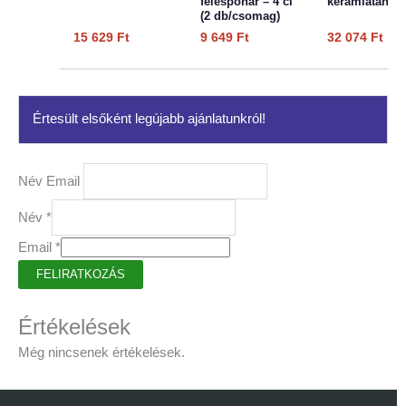
felespohár – 4 cl
kerámiatányér
(2 db/csomag)
15 629
Ft
9 649
Ft
32 074
Ft
Értesült elsőként legújabb ajánlatunkról!
Név Email
Név
*
Email
*
FELIRATKOZÁS
Értékelések
Még nincsenek értékelések.