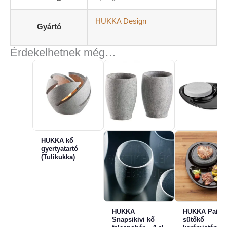
HUKKA Design
Gyártó
Érdekelhetnek még…
HUKKA kő
gyertyatartó
(Tulikukka)
HUKKA
HUKKA Paist
Snapsikivi kő
sütőkő