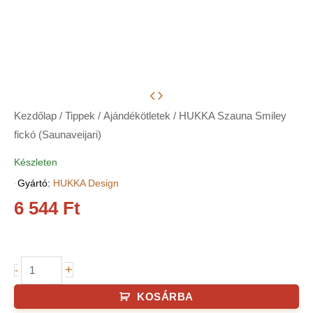
Kezdőlap
/
Tippek
/
Ajándékötletek
/ HUKKA Szauna Smiley
fickó (Saunaveijari)
Készleten
·
Gyártó:
HUKKA Design
6 544
Ft
HUKKA
+
-
Szauna
KOSÁRBA
Smiley