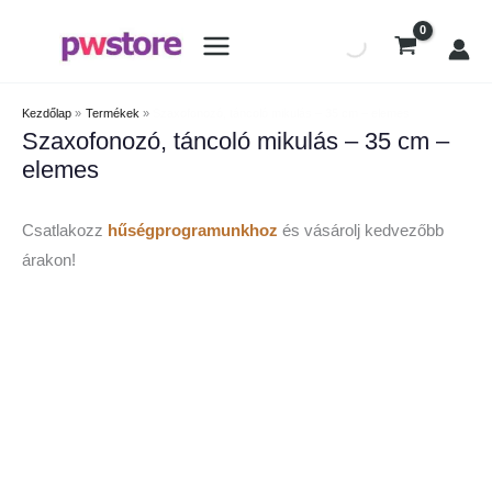
Kezdőlap
Termékek
Szaxofonozó, táncoló mikulás – 35 cm – elemes
Szaxofonozó, táncoló mikulás – 35 cm –
elemes
Csatlakozz
hűségprogramunkhoz
és vásárolj kedvezőbb
árakon!