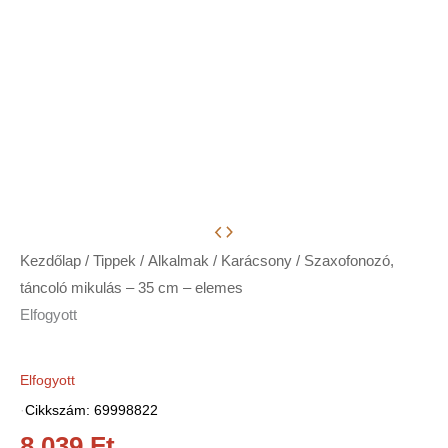
Kezdőlap
/
Tippek
/
Alkalmak
/
Karácsony
/ Szaxofonozó,
táncoló mikulás – 35 cm – elemes
Elfogyott
Elfogyott
·
Cikkszám: 69998822
8 039
Ft