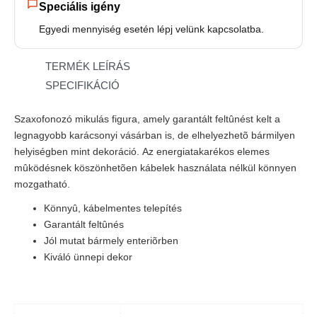
Speciális igény
Egyedi mennyiség esetén lépj velünk kapcsolatba.
TERMÉK LEÍRÁS
SPECIFIKÁCIÓ
Szaxofonozó mikulás figura, amely garantált feltûnést kelt a
legnagyobb karácsonyi vásárban is, de elhelyezhetõ bármilyen
helyiségben mint dekoráció. Az energiatakarékos elemes
mûködésnek köszönhetõen kábelek használata nélkül könnyen
mozgatható.
Könnyû, kábelmentes telepítés
Garantált feltûnés
Jól mutat bármely enteriõrben
Kiváló ünnepi dekor