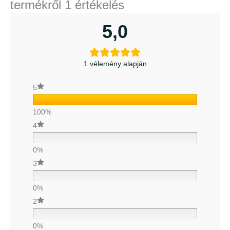
termékről 1 értékelés
5,0
1 vélemény alapján
5
100%
4
0%
3
0%
2
0%