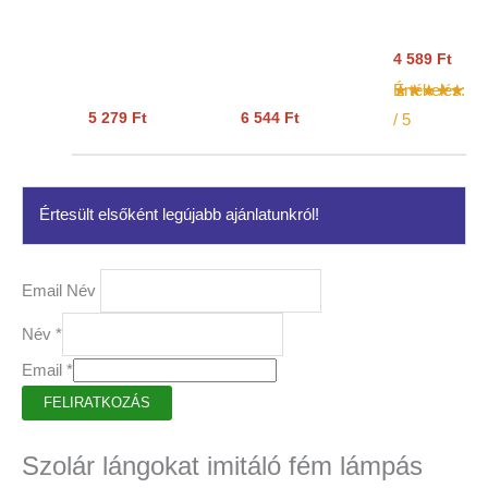
termékoldalo
választhatók
4 589
Ft
ki
Értékelés:
5.
5 279
Ft
6 544
Ft
/ 5
Értesült elsőként legújabb ajánlatunkról!
Email Név
Név
*
Email
*
FELIRATKOZÁS
Szolár lángokat imitáló fém lámpás