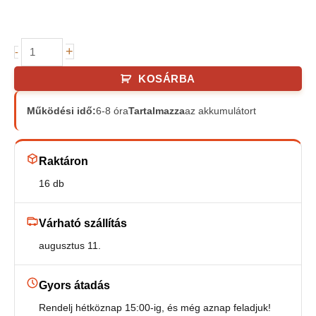
Szolár
+
-
lángokat
KOSÁRBA
imitáló
fém
Működési idő:
6-8 óra
Tartalmazza
az akkumulátort
lámpás
mennyiség
Raktáron
16 db
Várható szállítás
augusztus 11.
Gyors átadás
Rendelj hétköznap 15:00-ig, és még aznap feladjuk!