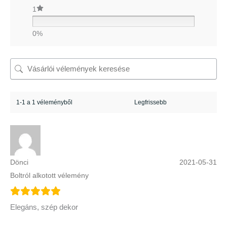
1
0%
1-1 a 1 véleményből
Dönci
2021-05-31
Boltról alkotott vélemény
Elegáns, szép dekor