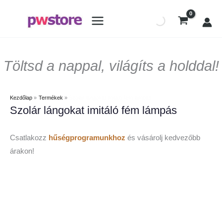
Töltsd a nappal, világíts a holddal!
Kezdőlap
Termékek
Szolár lángokat imitáló fém lámpás
Szolár lángokat imitáló fém lámpás
Csatlakozz
hűségprogramunkhoz
és vásárolj kedvezőbb
árakon!