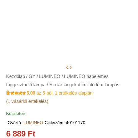
Kezdőlap
/
GY
/
LUMINEO
/
LUMINEO napelemes
függeszthető lámpa
/ Szolár lángokat imitáló fém lámpás
Értékelés
5.00
az 5-ből,
1
értékelés alapján
(
1
vásárlói értékelés)
Készleten
·
Gyártó:
LUMINEO
·
Cikkszám: 40101170
6 889
Ft