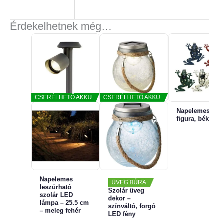
Érdekelhetnek még…
CSERÉLHETŐ AKKU
CSERÉLHETŐ AKKU
Napelemes ker
Ennek
figura, béka
a
terméknek
több
variációja
van.
Napelemes
ÜVEG BÚRA
leszúrható
Szolár üveg
A
szolár LED
dekor –
lámpa – 25.5 cm
változatok
színváltó, forgó
– meleg fehér
LED fény
a