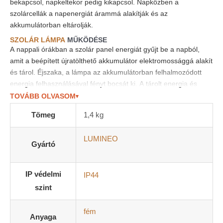
bekapcsol, napkeltekor pedig kikapcsol. Napközben a
szolárcellák a napenergiát árammá alakítják és az
akkumulátorban eltárolják.
SZOLÁR LÁMPA
MŰKÖDÉSE
A nappali órákban a szolár panel energiát gyűjt be a napból,
amit a beépített újratölthető akkumulátor elektromossággá alakít
és tárol. Éjszaka, a lámpa az akkumulátorban felhalmozódott
energia felhasználásával fényt bocsát ki. A tárolt energia és
annak felhasználhatósága függ az időjárási viszonyoktól, a nap
TOVÁBB OLVASOM
▾
erejétől, a napos órák számától, stb.
Tömeg
1,4 kg
A MEGFELELŐ HELY KIVÁLASZTÁSA
A legjobb eredmény érdekében válassz olyan szabadtéri helyet,
LUMINEO
ahol közvetlen napsugárzás érheti a terméket, ahol a szolár
Gyártó
panelt legalább 8 órán keresztül éri napsugárzás minden nap.
Kerüld a termék más világítási forrás (pl. utcai lámpa) közelében
IP védelmi
IP44
vagy árnyékos helyen (pl. fa alatt) történő elhelyezését, mert
szint
ezek akadályozhatják a szolár lámpa megfelelő működését.
TERMÉKJELLEMZŐK
fém
Elegáns megjelenés
Anyaga