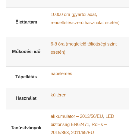
Juta kötél akasztó
Lángokat imitáló effekt
10000 óra (gyártói adat,
ON / OFF kapcsoló
Vezeték nélkül egyszerűen beüzemelhető
Élettartam
rendeltetésszerű használat esetén)
Cseppálló házzal rendelkezik (
IP44
védelem)
A fények automatikusan bekapcsolnak szürkületkor
Kb. 6 órán keresztül világít
6-8 óra (megfelelő töltöttségi szint
Működési idő
PARAMÉTEREK
esetén)
Szín: narancssárga
Szolár panel 2V/15mA
Ni-MH akkumulátor: 1x 1,2 V AAA 200 mA (cserélhető)
napelemes
Tápellátás
Anyaga: fém
Méret: 13 x 18,5 cm
Kiszerelés: 1 db/csomag
kültéren
Használat
akkumulátor – 2013/56/EU
,
LED
biztonság EN62471
,
RoHs –
Tanúsítványok
2015/863, 2011/65/EU