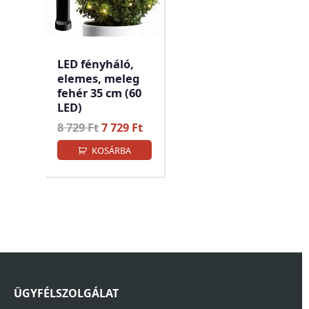
LED fényháló,
elemes, meleg
fehér 35 cm (60
LED)
Original
Current
8 729
Ft
7 729
Ft
price
price
KOSÁRBA
was:
is:
8
7
729 Ft.
729 Ft.
ÜGYFÉLSZOLGÁLAT