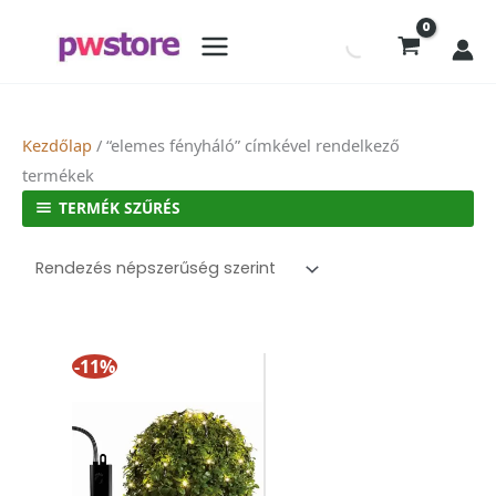
Kezdőlap
/ “elemes fényháló” címkével rendelkező
termékek
TERMÉK SZŰRÉS
-11%