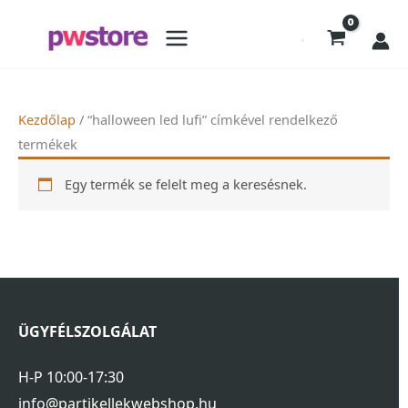
Kezdőlap
/ “halloween led lufi” címkével rendelkező
termékek
Egy termék se felelt meg a keresésnek.
ÜGYFÉLSZOLGÁLAT
H-P 10:00-17:30
info@partikellekwebshop.hu