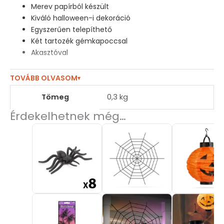
Merev papírból készült
Kiváló halloween-i dekoráció
Egyszerűen telepíthető
Két tartozék gémkapoccsal
Akasztóval
TOVÁBB OLVASOM
▾
Mérete:
⌀26 x 26 cm
Tömeg
0,3 kg
Minta:
Tök
Érdekelhetnek még…
Anyaga:
Papír
Szín:
Narancs
Súly:
~40 g