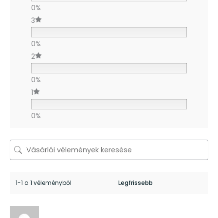
0%
3
0%
2
0%
1
0%
1-1 a 1 véleményből