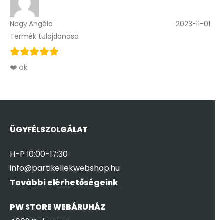
Nagy Angéla
2023-11-01
Termék tulajdonosa
❤️ ok
ÜGYFÉLSZOLGÁLAT
H-P 10:00-17:30
info@partikellekwebshop.hu
További elérhetőségeink
PW STORE WEBÁRUHÁZ