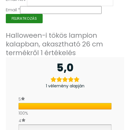
Email
*
FELIRATKOZÁS
Halloween-i tökös lampion
kalapban, akasztható 26 cm
termékről 1 értékelés
5,0
1 vélemény alapján
5
100%
4