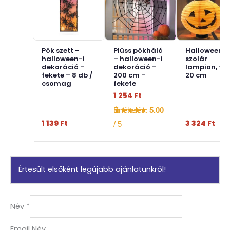
Pók szett –
Plüss pókháló
Halloween-i
halloween-i
– halloween-i
szolár
dekoráció –
dekoráció –
lampion, tök
fekete – 8 db /
200 cm –
20 cm
csomag
fekete
1 254
Ft
Értékelés:
5.00
1 139
Ft
3 324
Ft
/ 5
Értesült elsőként legújabb ajánlatunkról!
Név
*
Email Név