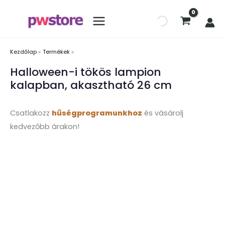
Kezdőlap
Termékek
Halloween-i tökös lampion kalapban, akasztható 26 cm
Halloween-i tökös lampion
kalapban, akasztható 26 cm
Csatlakozz
hűségprogramunkhoz
és vásárolj
kedvezőbb árakon!