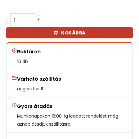
Halloween-
+
-
i
KOSÁRBA
tökös
lampion
kalapban,
Raktáron
akasztható
16 db
26
cm
Várható szállítás
mennyiség
augusztus 10.
Gyors átadás
Munkanapokon 15:00-ig leadott rendelést még
aznap átadjuk szállításra.