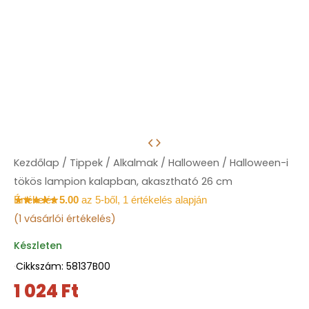
Kezdőlap
/
Tippek
/
Alkalmak
/
Halloween
/ Halloween-i
tökös lampion kalapban, akasztható 26 cm
Értékelés
5.00
az 5-ből,
1
értékelés alapján
(
1
vásárlói értékelés)
Készleten
·
Cikkszám: 58137B00
1 024
Ft