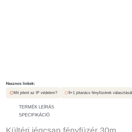
Hasznos linkek:
Mit jelent az IP védelem?
9+1 jótanács fényfüzérek választás
TERMÉK LEÍRÁS
SPECIFIKÁCIÓ
Kültéri jégcsap fényfüzér 30m