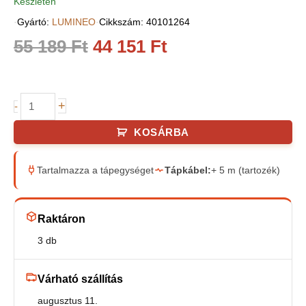
Készleten
·
Gyártó:
LUMINEO
·
Cikkszám: 40101264
Original
Current
55 189
Ft
44 151
Ft
price
price
LED
+
was:
is:
-
jégcsap
KOSÁRBA
55
44
fényfüggöny
meleg
189 Ft.
151 Ft.
Tartalmazza a tápegységet
Tápkábel:
+ 5 m (tartozék)
fehér
XL,
30m
Raktáron
(900
3 db
LED)
mennyiség
Várható szállítás
augusztus 11.