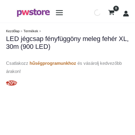
Kezdőlap
Termékek
LED jégcsap fényfüggöny meleg fehér XL, 30m (900 LED)
LED jégcsap fényfüggöny meleg fehér XL,
30m (900 LED)
Csatlakozz
hűségprogramunkhoz
és vásárolj kedvezőbb
árakon!
-20%