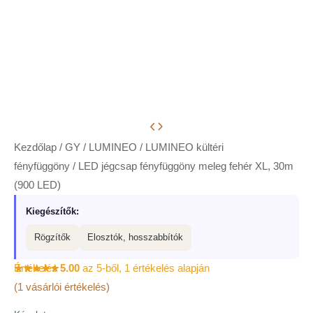
Kezdőlap
/
GY
/
LUMINEO
/
LUMINEO kültéri
fényfüggöny
/ LED jégcsap fényfüggöny meleg fehér XL, 30m
(900 LED)
Kiegészítők:
Rögzítők
Elosztók, hosszabbítók
Értékelés
5.00
az 5-ből,
1
értékelés alapján
(
1
vásárlói értékelés)