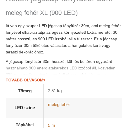
meleg fehér XL (900 LED)
Itt van egy szuper LED jégcsap fényfüzér 30m, ami meleg fehér
fényével elkápráztatja az egész környezetet! Extra méretű, 30
méter hosszú, és 900 LED izzóból áll a füzérsor. Ez a jégcsap
fényfüzér 30m tökéletes választás a hangulatos kerti vagy
teraszi dekorációhoz.
A jégcsap fényfüzér 30m hosszú, kül- és beltéren egyaránt
használható 900 energiatakarékos LED izzóból áll, közvetlen
230 V-os csatlakozóval. Lenyűgöző hangulatot teremt a
TOVÁBB OLVASOM
▾
teraszra, a kertbe vagy a ház falára helyezve.
VILÁGÍTÁSI MÓDOK
Tömeg
2,51 kg
8 világító mód: pl. fel-felvillanó, villogó, halványodó, hullámzó és
meleg fehér
LED színe
folyamatos.
Vezérlése egyszerű, az adapteren található gomb
megnyomásával változtathatók a funkciók.
Tápkábel
5 m