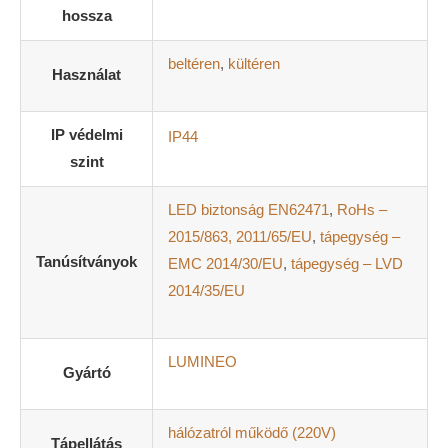
hossza
beltéren
,
kültéren
Használat
IP védelmi
IP44
szint
LED biztonság EN62471
,
RoHs –
2015/863, 2011/65/EU
,
tápegység –
Tanúsítványok
EMC 2014/30/EU
,
tápegység – LVD
2014/35/EU
MEMÓRIA FUNKCIÓ
LUMINEO
Nincs szükség újra programozásra, az adapter a kikapcsoláskor
Gyártó
beállított funkciót tárolja. Üzembe helyezéskor az utoljára
beállított funkcióban fog világítani a füzér.
hálózatról működő (220V)
IDŐZÍTŐ FUNKCIÓ
Tápellátás