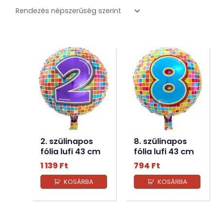
2. szülinapos
8. szülinapos
fólia lufi 43 cm
fólia lufi 43 cm
1 139
Ft
794
Ft
KOSÁRBA
KOSÁRBA