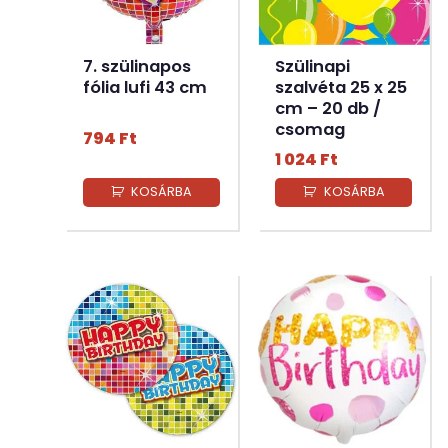
7. szülinapos
Szülinapi
fólia lufi 43 cm
szalvéta 25 x 25
cm – 20 db /
csomag
794
Ft
1 024
Ft
KOSÁRBA
KOSÁRBA