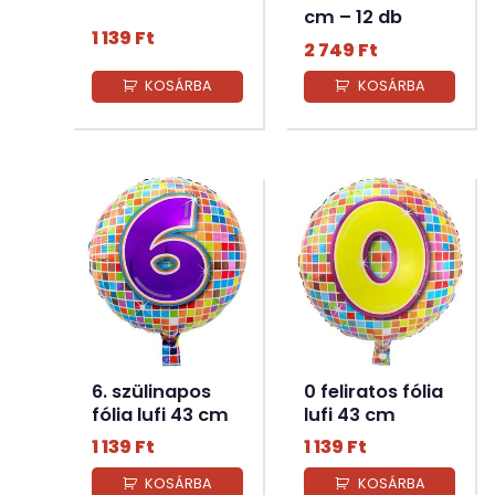
cm – 12 db
1 139
Ft
2 749
Ft
KOSÁRBA
KOSÁRBA
6. szülinapos
0 feliratos fólia
fólia lufi 43 cm
lufi 43 cm
1 139
Ft
1 139
Ft
KOSÁRBA
KOSÁRBA