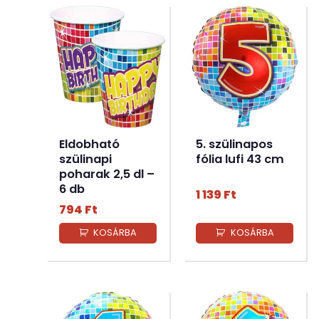
Eldobható
5. szülinapos
szülinapi
fólia lufi 43 cm
poharak 2,5 dl –
6 db
1 139
Ft
794
Ft
KOSÁRBA
KOSÁRBA