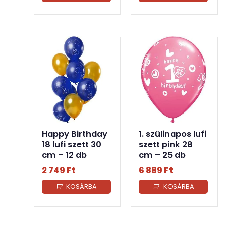
Happy Birthday
1. szülinapos lufi
18 lufi szett 30
szett pink 28
cm – 12 db
cm – 25 db
2 749
Ft
6 889
Ft
KOSÁRBA
KOSÁRBA