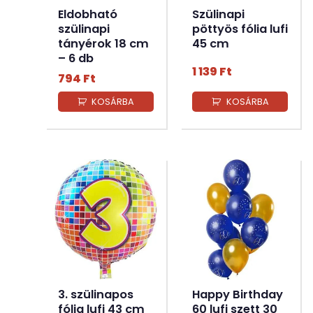
Eldobható
Szülinapi
szülinapi
pöttyös fólia lufi
tányérok 18 cm
45 cm
– 6 db
1 139
Ft
794
Ft
KOSÁRBA
KOSÁRBA
3. szülinapos
Happy Birthday
fólia lufi 43 cm
60 lufi szett 30