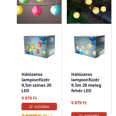
Hálózatos
Hálózatos
lampionfüzér
lampionfüzér
9,5m színes 20
9,5m 20 meleg
LED
fehér LED
9 879
Ft
9 879
Ft
KOSÁRBA
Értékelés:
5.00
/ 5
KOSÁRBA