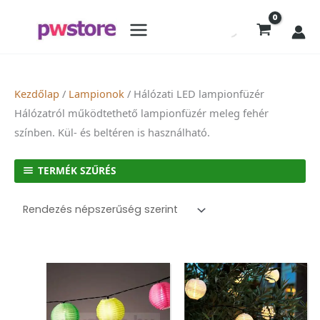
Kezdőlap
/
Lampionok
/ Hálózati LED lampionfüzér
Hálózatról működtethető lampionfüzér meleg fehér
színben. Kül- és beltéren is használható.
TERMÉK SZŰRÉS