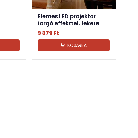
Elemes LED projektor
forgó effekttel, fekete
9 879
Ft
KOSÁRBA