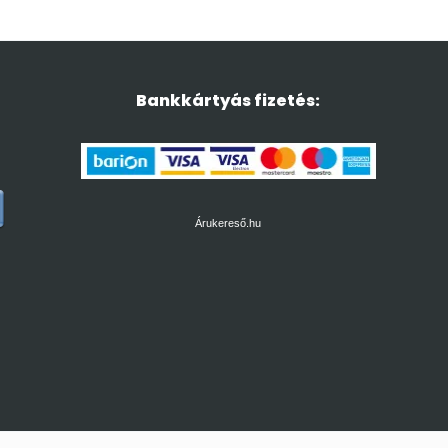
Bankkártyás fizetés:
Árukereső.hu