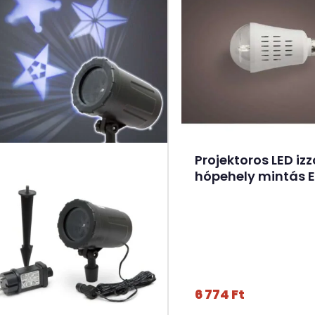
Projektoros LED izz
hópehely mintás 
6 774
Ft