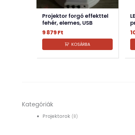
Projektor forgó effekttel
L
fehér, elemes, USB
p
9 879
Ft
1
KOSÁRBA
Kategóriák
Projektorok
(8)