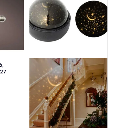
ó,
E27