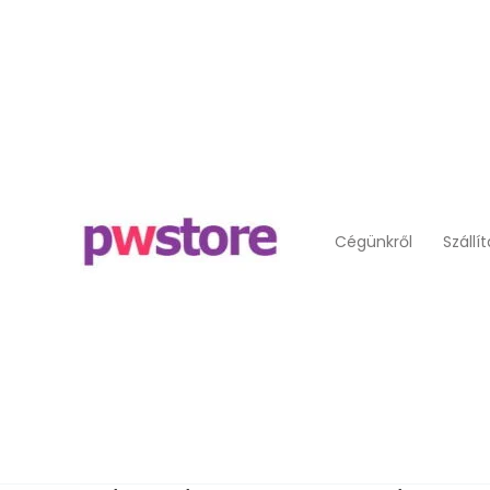
Cégünkről
Szállí