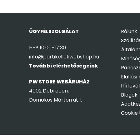
ÜGYFÉLSZOLGÁLAT
Rólunk
Szállítá
H-P 10:00-17:30
Általán
info@partikellekwebshop.hu
Minőség
További elérhetőségeink
Panaszk
Elállási
PW STORE WEBÁRUHÁZ
Hírlevél
4002 Debrecen,
Blogok
Domokos Márton út 1.
Adatkez
Cookie 