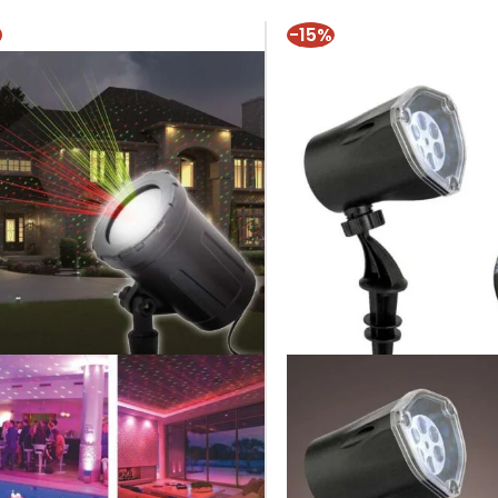
%
-15%