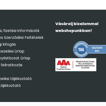
Vásárolj bizalommal
si, fizetési információk
webshopunkban!
os Szerződési Feltételek
i kifogás
ezelési űrlap
 nyilatkozat űrlap
 feliratkozás
elési tájékoztató
tájékoztató