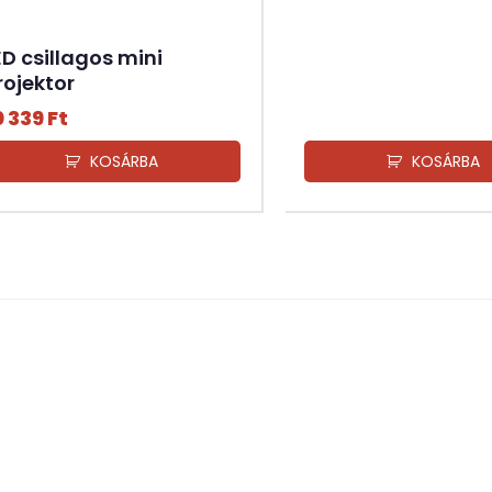
ED csillagos mini
rojektor
0 339
Ft
KOSÁRBA
KOSÁRBA